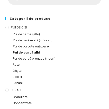
Categorii de produse
PUI DE O ZI
Pui de carne (albi)
Pui de rasă mixtă (colorați)
Pui de puicuțe ouătoare
Pui de curcă albi
Pui de curcă bronzați (negri)
Rațe
Gâște
Bibilici
Fazani
FURAJE
Granulate
Concentrate