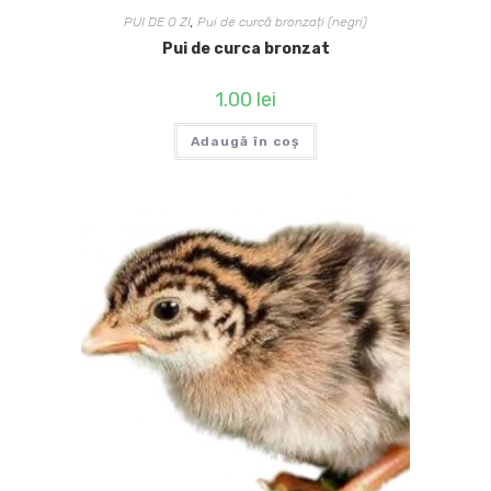
PUI DE O ZI
,
Pui de curcă bronzați (negri)
Pui de curca bronzat
1.00
lei
Adaugă în coș