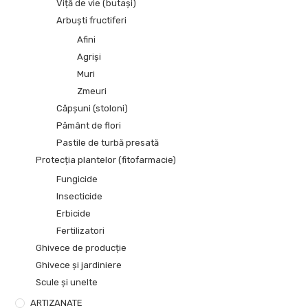
Viță de vie (butași)
Arbuști fructiferi
Afini
Agriși
Muri
Zmeuri
Căpșuni (stoloni)
Pământ de flori
Pastile de turbă presată
Protecția plantelor (fitofarmacie)
Fungicide
Insecticide
Erbicide
Fertilizatori
Ghivece de producție
Ghivece și jardiniere
Scule și unelte
ARTIZANATE