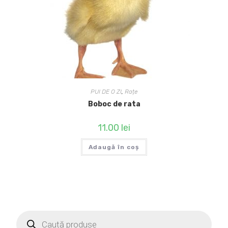
PUI DE O ZI
,
Rațe
Boboc de rata
11.00
lei
Adaugă în coș