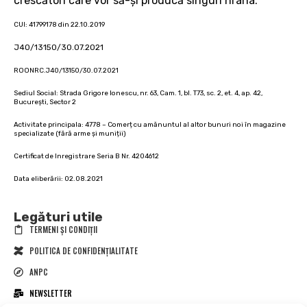
crescători care vor să-și producă singuri hrana.
CUI: 41799178 din 22.10.2019
J40/13150/30.07.2021
ROONRC.J40/13150/30.07.2021
Sediul Social: Strada Grigore Ionescu, nr. 63, Cam. 1, bl. T73, sc. 2, et. 4, ap. 42,
București, Sector 2
Activitate principala: 4778 – Comerț cu amănuntul al altor bunuri noi în magazine
specializate (fără arme și muniții)
Certificat de Inregistrare Seria B Nr. 4204612
Data eliberării: 02.08.2021
Legături utile
TERMENI ȘI CONDIȚII
POLITICA DE CONFIDENȚIALITATE
ANPC
NEWSLETTER