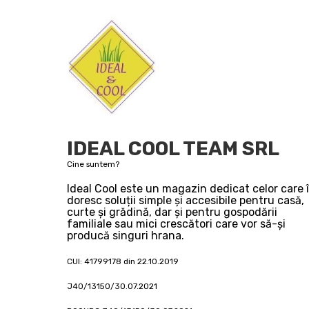
IDEAL COOL TEAM SRL
Cine suntem?
Ideal Cool este un magazin dedicat celor care î
doresc soluții simple și accesibile pentru casă,
curte și grădină, dar și pentru gospodării
familiale sau mici crescători care vor să-și
producă singuri hrana.
CUI: 41799178 din 22.10.2019
J40/13150/30.07.2021