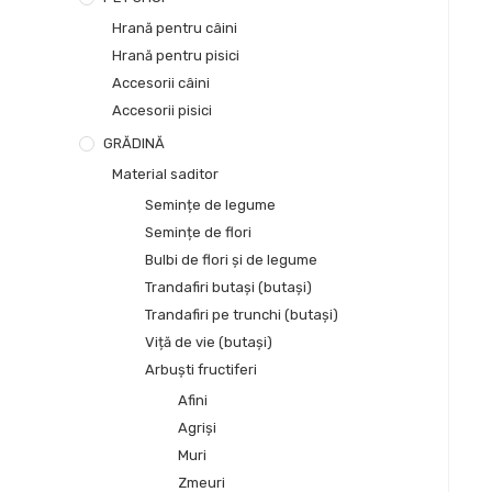
Hrană pentru câini
Hrană pentru pisici
Accesorii câini
Accesorii pisici
GRĂDINĂ
Material saditor
Semințe de legume
Semințe de flori
Bulbi de flori și de legume
Trandafiri butași (butași)
Trandafiri pe trunchi (butași)
Viță de vie (butași)
Arbuști fructiferi
Afini
Agriși
Muri
Zmeuri