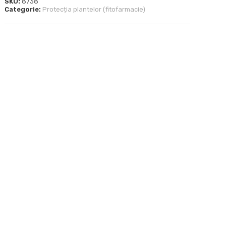
SKU:
8738
Categorie:
Protecția plantelor (fitofarmacie)