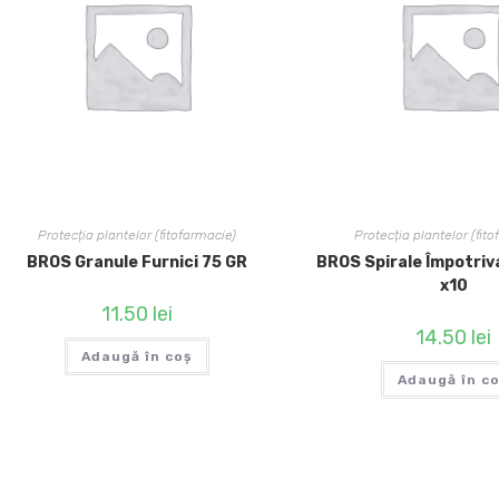
Protecția plantelor (fitofarmacie)
Protecția plantelor (fit
BROS Granule Furnici 75 GR
BROS Spirale Împotriv
x10
11.50
lei
14.50
lei
Adaugă în coș
Adaugă în c