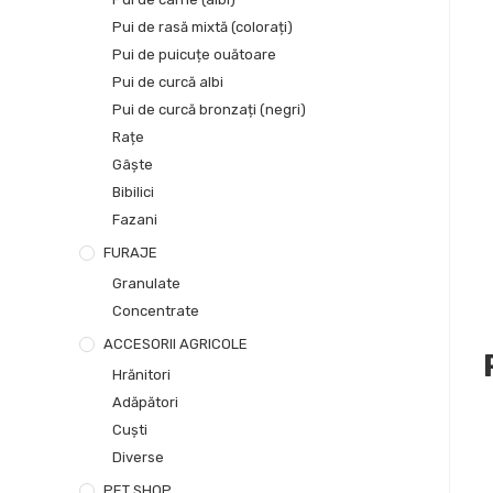
Pui de rasă mixtă (colorați)
Pui de puicuțe ouătoare
Pui de curcă albi
Pui de curcă bronzați (negri)
Rațe
Gâște
Bibilici
Fazani
FURAJE
Granulate
Concentrate
ACCESORII AGRICOLE
Hrănitori
Adăpători
Cuști
Diverse
PET SHOP