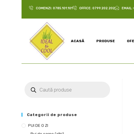
COMENZI: 0785.101.101
OFFICE: 0799.202.202
EMAIL:
ACASĂ
PRODUSE
OF
Categorii de produse
PUI DE O ZI
Pui de carne (albi)