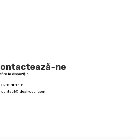
ontactează-ne
 stăm la dispoziție
0785 101 101
contact@ideal-cool.com