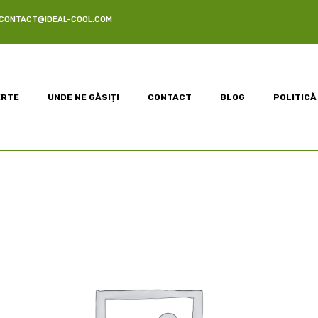
 CONTACT@IDEAL-COOL.COM
ERTE
UNDE NE GĂSIȚI
CONTACT
BLOG
POLITICĂ