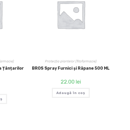
ofarmacie)
Protecția plantelor (fitofarmacie)
a Țânțarilor
BROS Spray Furnici și Râpane 500 ML
22.00
lei
Adaugă în coș
oș