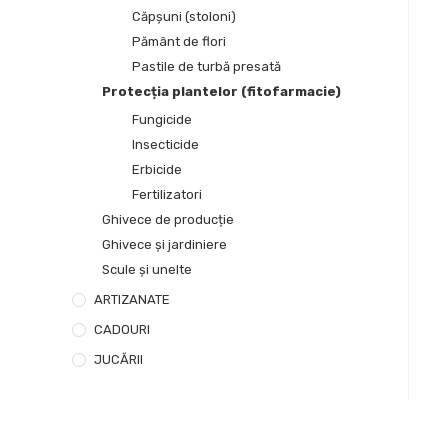
Căpșuni (stoloni)
Pământ de flori
Pastile de turbă presată
Protecția plantelor (fitofarmacie)
Fungicide
Insecticide
Erbicide
Fertilizatori
Ghivece de producție
Ghivece și jardiniere
Scule și unelte
ARTIZANATE
CADOURI
JUCĂRII